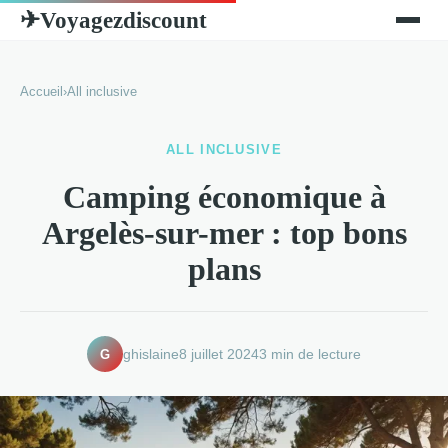
Voyagezdiscount
✈
Accueil
›
All inclusive
ALL INCLUSIVE
Camping économique à
Argelès-sur-mer : top bons
plans
G
ghislaine
8 juillet 2024
3 min de lecture