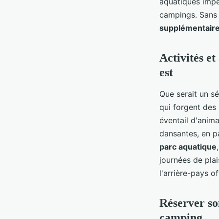
aquatiques impe
campings. Sans o
supplémentair
Activités e
est
Que serait un s
qui forgent des 
éventail d'anim
dansantes, en p
parc aquatique
journées de plai
l'arrière-pays 
Réserver son
camping