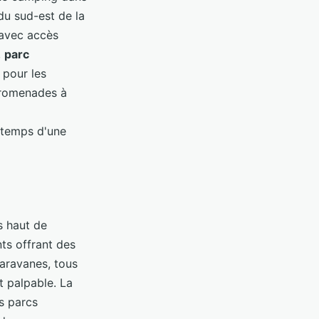
du sud-est de la
 avec accès
,
parc
pour les
 promenades à
e temps d'une
s haut de
ts offrant des
ravanes, tous
t palpable. La
s parcs