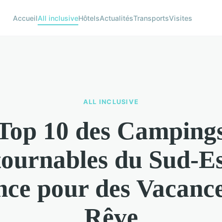
Accueil
All inclusive
Hôtels
Actualités
Transports
Visites
ALL INCLUSIVE
Top 10 des Camping
ournables du Sud-Es
nce pour des Vacance
Rêve