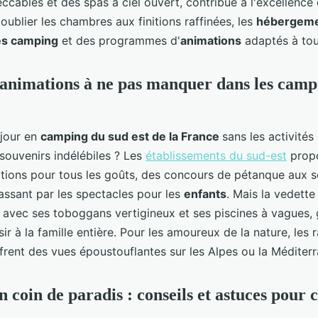
ccables et des spas à ciel ouvert, contribue à l'excellence
ublier les chambres aux finitions raffinées, les
hébergem
es camping
et des programmes d'
animations
adaptés à tou
t animations à ne pas manquer dans les camp
éjour en
camping du sud est de la France
sans les activités
souvenirs indélébiles ? Les
établissements du sud-est
prop
ations pour tous les goûts, des concours de pétanque aux s
assant par les spectacles pour les
enfants
. Mais la vedette
, avec ses toboggans vertigineux et ses piscines à vagues, 
sir à la famille entière. Pour les amoureux de la nature, le
offrent des vues époustouflantes sur les Alpes ou la Médite
 coin de paradis : conseils et astuces pour c