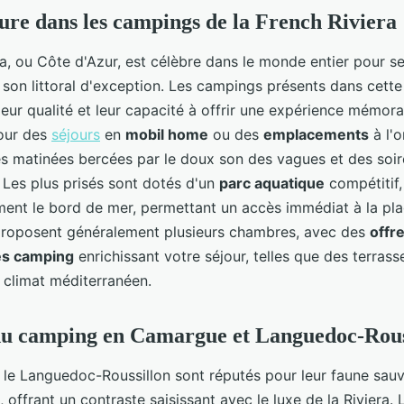
ure dans les campings de la French Riviera
a, ou Côte d'Azur, est célèbre dans le monde entier pour se
 son littoral d'exception. Les campings présents dans cette
leur qualité et leur capacité à offrir une expérience mémor
our des
séjours
en
mobil home
ou des
emplacements
à l'o
des matinées bercées par le doux son des vagues et des soi
. Les plus prisés sont dotés d'un
parc aquatique
compétitif,
ment le bord de mer, permettant un accès immédiat à la pla
roposent généralement plusieurs chambres, avec des
offr
es camping
enrichissant votre séjour, telles que des terras
u climat méditerranéen.
du camping en Camargue et Languedoc-Rous
le Languedoc-Roussillon sont réputés pour leur faune sauv
 offrant un contraste saisissant avec le luxe de la Riviera